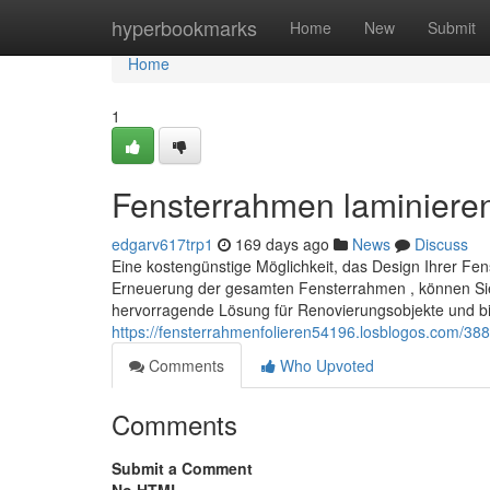
Home
hyperbookmarks
Home
New
Submit
Home
1
Fensterrahmen laminieren
edgarv617trp1
169 days ago
News
Discuss
Eine kostengünstige Möglichkeit, das Design Ihrer Fens
Erneuerung der gesamten Fensterrahmen , können Sie mi
hervorragende Lösung für Renovierungsobjekte und bie
https://fensterrahmenfolieren54196.losblogos.com/388
Comments
Who Upvoted
Comments
Submit a Comment