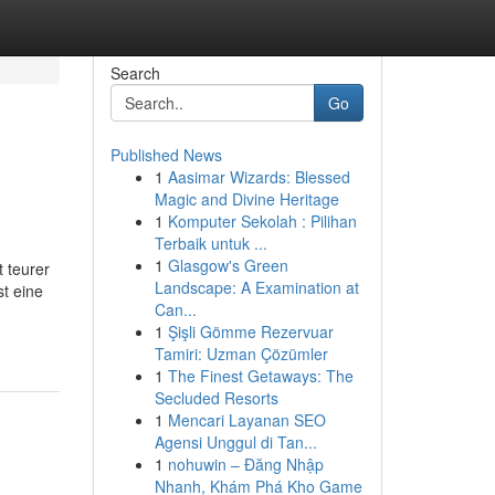
Search
Go
Published News
1
Aasimar Wizards: Blessed
Magic and Divine Heritage
1
Komputer Sekolah : Pilihan
Terbaik untuk ...
1
Glasgow's Green
t teurer
Landscape: A Examination at
st eine
Can...
1
Şişli Gömme Rezervuar
Tamiri: Uzman Çözümler
1
The Finest Getaways: The
Secluded Resorts
1
Mencari Layanan SEO
Agensi Unggul di Tan...
1
nohuwin – Đăng Nhập
Nhanh, Khám Phá Kho Game