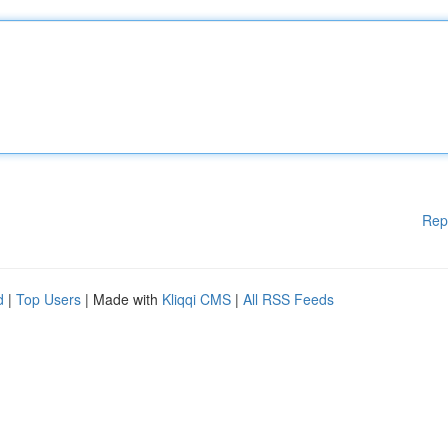
Rep
d
|
Top Users
| Made with
Kliqqi CMS
|
All RSS Feeds