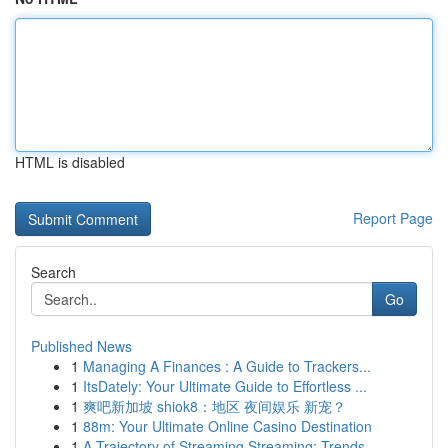
HTML is disabled
Report Page
Search
Go
Published News
1
Managing A Finances : A Guide to Trackers...
1
ItsDately: Your Ultimate Guide to Effortless ...
1
爽吧新加坡 shiok8：地区 夜间娱乐 新宠？
1
88m: Your Ultimate Online Casino Destination
1
A Trajectory of Streaming Streaming: Trends