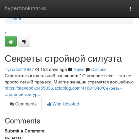
Home
hyperbookmarks
Togg
navi
Home
1
Секреты стройной силуэта
lilyxbdo819947
158 days ago
News
Discuss
Стремитесь к идеальной внешности? Снижение веса – это не
просто легкий процесс. Многие женщин стремятся волшебную
https://stevebdkp455036.actoblog.com/41001040/Секреты-
стройной-фигуры
Comments
Who Upvoted
Comments
Submit a Comment
No HTML