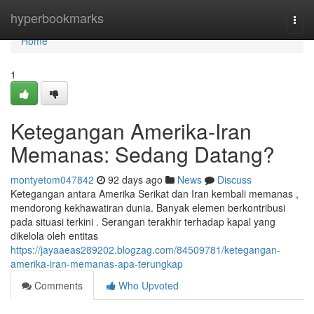
Home
hyperbookmarks
Togg
navi
Home
1
Ketegangan Amerika-Iran
Memanas: Sedang Datang?
montyetom047842
92 days ago
News
Discuss
Ketegangan antara Amerika Serikat dan Iran kembali memanas ,
mendorong kekhawatiran dunia. Banyak elemen berkontribusi
pada situasi terkini . Serangan terakhir terhadap kapal yang
dikelola oleh entitas
https://jayaaeas289202.blogzag.com/84509781/ketegangan-
amerika-iran-memanas-apa-terungkap
Comments
Who Upvoted