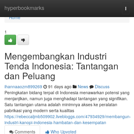
Home
hyperbookmarks
Togg
navi
Home
1
Mengembangkan Industri
Tenda Indonesia: Tantangan
dan Peluang
ihannaaozm899269
91 days ago
News
Discuss
Peningkatan bidang terpal di Indonesia menawarkan potensi yang
menjanjikan, namun juga menghadapi tantangan yang signifikan.
Satu tantangan utama adalah minimnya akses ke peralatan
pabrikasi yang modern serta kualitas
https://rebeccaljmb509902.livebloggs.com/47934929/membangun-
industri-kanopi-indonesia-hambatan-dan-kesempatan
Comments
Who Upvoted