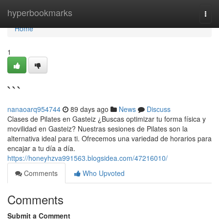
Home
hyperbookmarks
Togg
navi
Home
1
```
nanaoarq954744
89 days ago
News
Discuss
Clases de Pilates en Gasteiz ¿Buscas optimizar tu forma física y
movilidad en Gasteiz? Nuestras sesiones de Pilates son la
alternativa ideal para ti. Ofrecemos una variedad de horarios para
encajar a tu día a día.
https://honeyhzva991563.blogsidea.com/47216010/
Comments
Who Upvoted
Comments
Submit a Comment