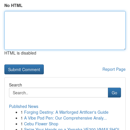
No HTML
HTML is disabled
Report Page
Search
Go
Published News
1
Forging Destiny: A Warforged Artificer's Guide
1
A Vibe Pod Pen: Our Comprehensive Analy...
1
Cebu Flower Shop
1
Seize Your Hands on a Yamaha VF200 VMAX SHO!