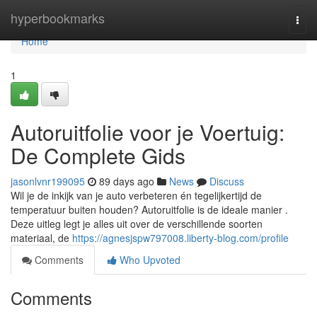
Home
hyperbookmarks
Togg
navi
Home
1
Autoruitfolie voor je Voertuig:
De Complete Gids
jasonlvnr199095
89 days ago
News
Discuss
Wil je de inkijk van je auto verbeteren én tegelijkertijd de
temperatuur buiten houden? Autoruitfolie is de ideale manier .
Deze uitleg legt je alles uit over de verschillende soorten
materiaal, de
https://agnesjspw797008.liberty-blog.com/profile
Comments
Who Upvoted
Comments