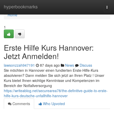
Home
hyperbookmarks
Togg
navi
Home
1
Erste Hilfe Kurs Hannover:
Jetzt Anmelden!
lawsonzzah947191
87 days ago
News
Discuss
Sie möchten in Hannover einen fundierten Erste-Hilfe-Kurs
absolvieren? Dann melden Sie sich jetzt an Ihren Platz ! Unser
Kurs bietet Ihnen wichtige Kenntnisse und Kompetenzen im
Bereich der Notfallversorgung
https://writeablog.net/securearea78/the-definitive-guide-to-erste-
hilfe-kurs-deutsche-unfallhilfe-hannover
Comments
Who Upvoted