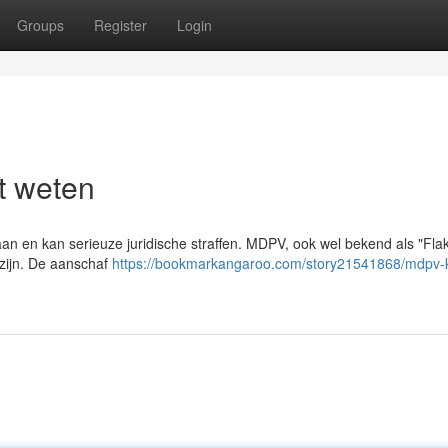
Groups
Register
Login
t weten
an en kan serieuze juridische straffen. MDPV, ook wel bekend als "Flak
 zijn. De aanschaf
https://bookmarkangaroo.com/story21541868/mdpv-