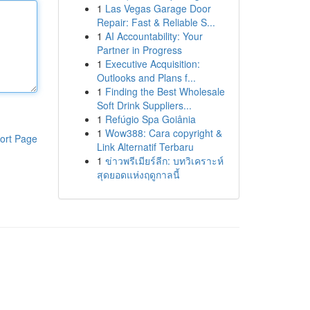
1
Las Vegas Garage Door
Repair: Fast & Reliable S...
1
AI Accountability: Your
Partner in Progress
1
Executive Acquisition:
Outlooks and Plans f...
1
Finding the Best Wholesale
Soft Drink Suppliers...
1
Refúgio Spa Goiânia
1
Wow388: Cara copyright &
ort Page
Link Alternatif Terbaru
1
ข่าวพรีเมียร์ลีก: บทวิเคราะห์
สุดยอดแห่งฤดูกาลนี้