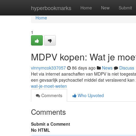
Home
hyperbookmarks
Home
New
Submit
Home
1
MDPV kopen: Wat je moe
vinnymcok337057
86 days ago
News
Discuss
Het via internet aanschaffen van MDPV is niet toegesta
een gevaarlijk psychoactief middel dat verslavend kan
wat-je-moet-weten
Comments
Who Upvoted
Comments
Submit a Comment
No HTML