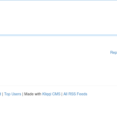
Rep
d
|
Top Users
| Made with
Kliqqi CMS
|
All RSS Feeds