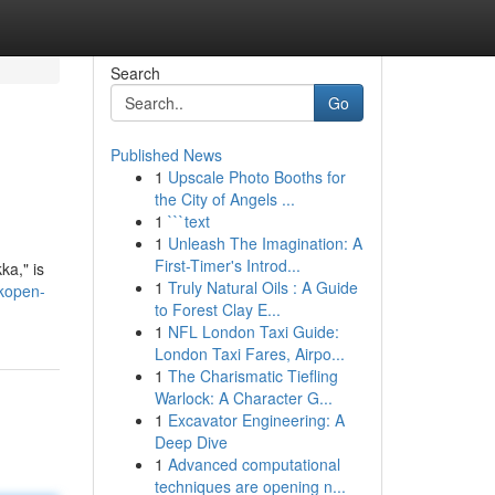
Search
Go
Published News
1
Upscale Photo Booths for
the City of Angels ...
1
```text
1
Unleash The Imagination: A
First-Timer's Introd...
ka," is
1
Truly Natural Oils : A Guide
kopen-
to Forest Clay E...
1
NFL London Taxi Guide:
London Taxi Fares, Airpo...
1
The Charismatic Tiefling
Warlock: A Character G...
1
Excavator Engineering: A
Deep Dive
1
Advanced computational
techniques are opening n...