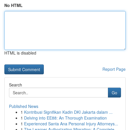
No HTML
HTML is disabled
Report Page
Search
Go
Published News
1
Kontribusi Signifikan Kadin DKI Jakarta dalam ...
1
Delving into EE88: An Thorough Examination
1
Experienced Santa Ana Personal Injury Attorneys...
1
The Learner Authorization Migration: A Complete...