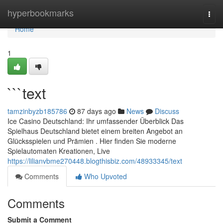
Home
hyperbookmarks
Togg
navi
Home
1
```text
tamzinbyzb185786
87 days ago
News
Discuss
Ice Casino Deutschland: Ihr umfassender Überblick Das
Spielhaus Deutschland bietet einem breiten Angebot an
Glücksspielen und Prämien . Hier finden Sie moderne
Spielautomaten Kreationen, Live
https://lilianvbme270448.blogthisbiz.com/48933345/text
Comments
Who Upvoted
Comments
Submit a Comment