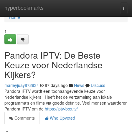
Home
hyperbookmarks
Togg
navi
Home
1
Pandora IPTV: De Beste
Keuze voor Nederlandse
Kijkers?
marleyjuay872934
87 days ago
News
Discuss
Pandora IPTV wordt een toonaangevende keuze voor
Nederlandse kijkers . Heeft het de verzameling aan lokale
programma's en films via goede definitie. Veel mensen waarderen
Pandora IPTV om de
https://iptv-box.tv/
Comments
Who Upvoted