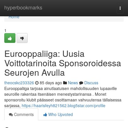
Home
hyperbookmarks
Togg
navi
Home
1
Eurooppaliiga: Uusia
Voittotarinoita Sponsoroidessa
Seurojen Avulla
theocskc233326
85 days ago
News
Discuss
Eurooppaliiga tarjoaa ainutlaatuisen mahdollisuuden lupaaville
seuroille rakentaa itsenäisen menestystarinansa . Monet
sponsoroitu klubit päässeet osoittamaan vahvuutensa tällaisessa
sarjassa,
https://haarisfeyh821562.blog5star.com/profile
Comments
Who Upvoted