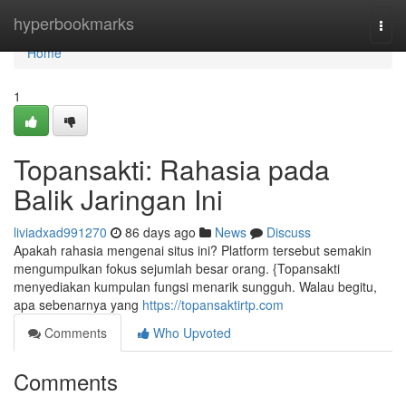
Home
hyperbookmarks
Togg
navi
Home
1
Topansakti: Rahasia pada
Balik Jaringan Ini
liviadxad991270
86 days ago
News
Discuss
Apakah rahasia mengenai situs ini? Platform tersebut semakin
mengumpulkan fokus sejumlah besar orang. {Topansakti
menyediakan kumpulan fungsi menarik sungguh. Walau begitu,
apa sebenarnya yang
https://topansaktirtp.com
Comments
Who Upvoted
Comments