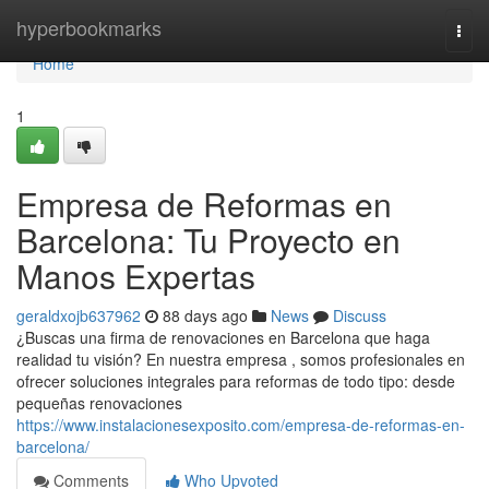
Home
hyperbookmarks
Togg
navi
Home
1
Empresa de Reformas en
Barcelona: Tu Proyecto en
Manos Expertas
geraldxojb637962
88 days ago
News
Discuss
¿Buscas una firma de renovaciones en Barcelona que haga
realidad tu visión? En nuestra empresa , somos profesionales en
ofrecer soluciones integrales para reformas de todo tipo: desde
pequeñas renovaciones
https://www.instalacionesexposito.com/empresa-de-reformas-en-
barcelona/
Comments
Who Upvoted