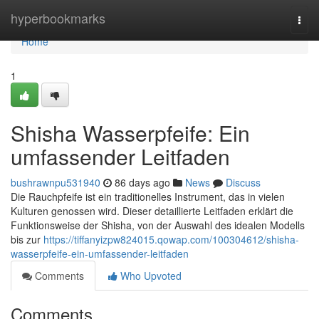
Home
hyperbookmarks
Togg
navi
Home
1
Shisha Wasserpfeife: Ein
umfassender Leitfaden
bushrawnpu531940
86 days ago
News
Discuss
Die Rauchpfeife ist ein traditionelles Instrument, das in vielen
Kulturen genossen wird. Dieser detaillierte Leitfaden erklärt die
Funktionsweise der Shisha, von der Auswahl des idealen Modells
bis zur
https://tiffanyizpw824015.qowap.com/100304612/shisha-
wasserpfeife-ein-umfassender-leitfaden
Comments
Who Upvoted
Comments