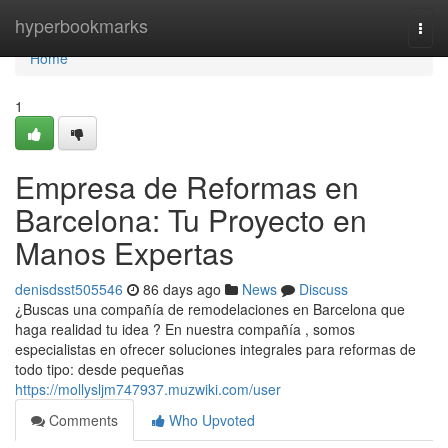
Home
hyperbookmarks
Togg
navi
Home
1
Empresa de Reformas en
Barcelona: Tu Proyecto en
Manos Expertas
denisdsst505546
86 days ago
News
Discuss
¿Buscas una compañía de remodelaciones en Barcelona que
haga realidad tu idea ? En nuestra compañía , somos
especialistas en ofrecer soluciones integrales para reformas de
todo tipo: desde pequeñas
https://mollysljm747937.muzwiki.com/user
Comments
Who Upvoted