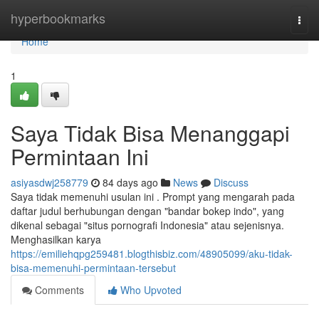
Home
hyperbookmarks
Togg
navi
Home
1
Saya Tidak Bisa Menanggapi
Permintaan Ini
asiyasdwj258779
84 days ago
News
Discuss
Saya tidak memenuhi usulan ini . Prompt yang mengarah pada
daftar judul berhubungan dengan "bandar bokep indo", yang
dikenal sebagai "situs pornografi Indonesia" atau sejenisnya.
Menghasilkan karya
https://emiliehqpg259481.blogthisbiz.com/48905099/aku-tidak-
bisa-memenuhi-permintaan-tersebut
Comments
Who Upvoted