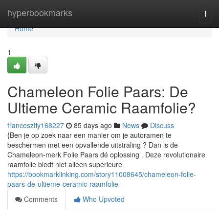
Home
hyperbookmarks
Togg
navi
Home
1
Chameleon Folie Paars: De
Ultieme Ceramic Raamfolie?
francesztiy168227
85 days ago
News
Discuss
{Ben je op zoek naar een manier om je autoramen te
beschermen met een opvallende uitstraling ? Dan is de
Chameleon-merk Folie Paars dé oplossing . Deze revolutionaire
raamfolie biedt niet alleen superieure
https://bookmarklinking.com/story11008645/chameleon-folie-
paars-de-ultieme-ceramic-raamfolie
Comments
Who Upvoted