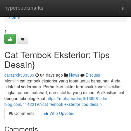
Home
hyperbookmarks
Togg
navi
Home
1
Cat Tembok Eksterior: Tips
Desain}
carazrck533339
84 days ago
News
Discuss
Memilih cat tembok eksterior yang tepat untuk bangunan Anda
tidak hal sederhana. Perhatikan faktor termasuk kondisi sekitar,
tingkat panas matahari, dan estetika yang dimau. Aplikasikan cat
dengan teknologi kuat
https://mohamadmrfh138581.dm-
blog.com/41422197/cat-tembok-eksterior-tips-desain
Comments
Who Upvoted
Comments