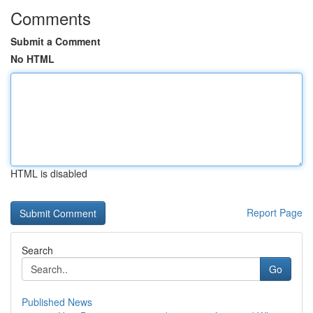
Comments
Submit a Comment
No HTML
HTML is disabled
Report Page
Search
Go
Published News