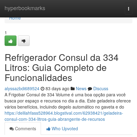
Home
hyperbookmarks
Togg
navi
Home
1
Refrigerador Consul da 334
Litros: Guia Completo de
Funcionalidades
alyssazbdi689524
83 days ago
News
Discuss
A Frigobar Consul de 334 Volume é uma boa opção para você
busca por espaço e recursos no dia a dia. Este geladeira oferece
vários benefícios, incluindo degelo automático no gaveta e do
https://delilahfass528964.blogstival.com/62938421/geladeira-
consul-com-334-litros-guia-abrangente-de-recursos
Comments
Who Upvoted