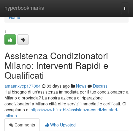
Home
hyperbookmarks
Togg
navi
Home
1
Assistenza Condizionatori
Milano: Interventi Rapidi e
Qualificati
amaanxvep177884
83 days ago
News
Discuss
Hai bisogno di un'assistenza immediata per il tuo condizionatore a
Milano e provincia? La nostra azienda di riparazione
condizionatori a Milano città offre servizi immediati e certificati. Ci
occupiamo di
https://www.blinx.biz/assistenza-condizionatori-
milano
Comments
Who Upvoted