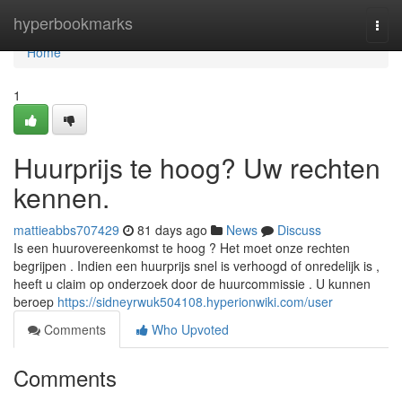
Home
hyperbookmarks
Togg
navi
Home
1
Huurprijs te hoog? Uw rechten
kennen.
mattieabbs707429
81 days ago
News
Discuss
Is een huurovereenkomst te hoog ? Het moet onze rechten
begrijpen . Indien een huurprijs snel is verhoogd of onredelijk is ,
heeft u claim op onderzoek door de huurcommissie . U kunnen
beroep
https://sidneyrwuk504108.hyperionwiki.com/user
Comments
Who Upvoted
Comments