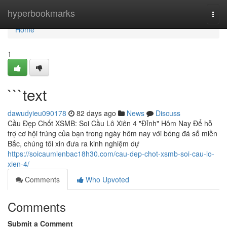
Home
hyperbookmarks
Togg
navi
Home
1
```text
dawudyieu090178
82 days ago
News
Discuss
Cầu Đẹp Chốt XSMB: Soi Cầu Lô Xiên 4 "Đỉnh" Hôm Nay Để hỗ
trợ cơ hội trúng của bạn trong ngày hôm nay với bóng đá số miền
Bắc, chúng tôi xin đưa ra kinh nghiệm dự
https://soicaumienbac18h30.com/cau-dep-chot-xsmb-soi-cau-lo-
xien-4/
Comments
Who Upvoted
Comments
Submit a Comment