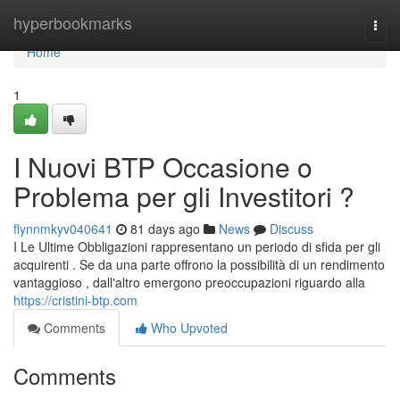
Home
hyperbookmarks
Togg
navi
Home
1
I Nuovi BTP Occasione o
Problema per gli Investitori ?
flynnmkyv040641
81 days ago
News
Discuss
I Le Ultime Obbligazioni rappresentano un periodo di sfida per gli
acquirenti . Se da una parte offrono la possibilità di un rendimento
vantaggioso , dall'altro emergono preoccupazioni riguardo alla
https://cristini-btp.com
Comments
Who Upvoted
Comments