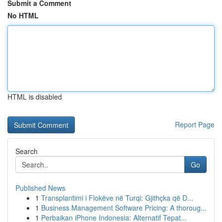
Submit a Comment
No HTML
HTML is disabled
Report Page
Search
Go
Published News
1
Transplantimi i Flokëve në Turqi: Gjithçka që D...
1
Business Management Software Pricing: A thoroug...
1
Perbaikan iPhone Indonesia: Alternatif Tepat...