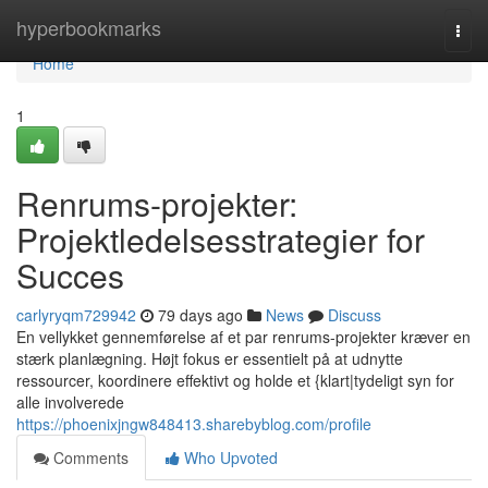
Home
hyperbookmarks
Togg
navi
Home
1
Renrums-projekter:
Projektledelsesstrategier for
Succes
carlyryqm729942
79 days ago
News
Discuss
En vellykket gennemførelse af et par renrums-projekter kræver en
stærk planlægning. Højt fokus er essentielt på at udnytte
ressourcer, koordinere effektivt og holde et {klart|tydeligt syn for
alle involverede
https://phoenixjngw848413.sharebyblog.com/profile
Comments
Who Upvoted