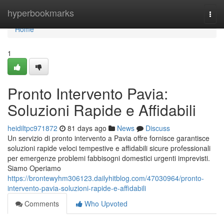
Home
hyperbookmarks
Togg
navi
Home
1
Pronto Intervento Pavia:
Soluzioni Rapide e Affidabili
heidiltpc971872
81 days ago
News
Discuss
Un servizio di pronto intervento a Pavia offre fornisce garantisce
soluzioni rapide veloci tempestive e affidabili sicure professionali
per emergenze problemi fabbisogni domestici urgenti imprevisti.
Siamo Operiamo
https://brontewyhm306123.dailyhitblog.com/47030964/pronto-
intervento-pavia-soluzioni-rapide-e-affidabili
Comments
Who Upvoted