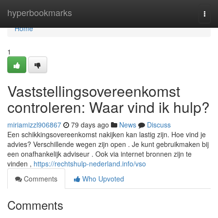
Home
hyperbookmarks
Togg
navi
Home
1
Vaststellingsovereenkomst
controleren: Waar vind ik hulp?
miriamizzl906867
79 days ago
News
Discuss
Een schikkingsovereenkomst nakijken kan lastig zijn. Hoe vind je
advies? Verschillende wegen zijn open . Je kunt gebruikmaken bij
een onafhankelijk adviseur . Ook via internet bronnen zijn te
vinden ,
https://rechtshulp-nederland.info/vso
Comments
Who Upvoted
Comments