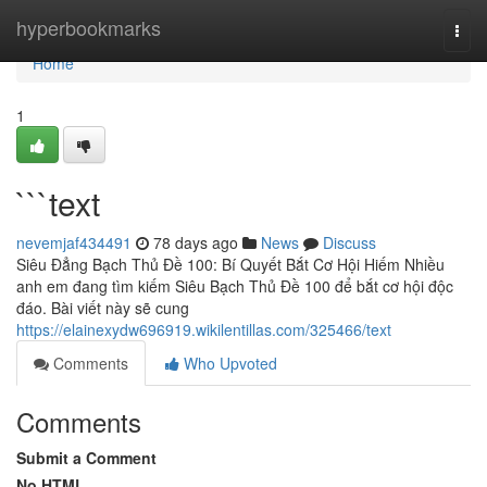
Home
hyperbookmarks
Togg
navi
Home
1
```text
nevemjaf434491
78 days ago
News
Discuss
Siêu Đẳng Bạch Thủ Đề 100: Bí Quyết Bắt Cơ Hội Hiếm Nhiều
anh em đang tìm kiếm Siêu Bạch Thủ Đề 100 để bắt cơ hội độc
đáo. Bài viết này sẽ cung
https://elainexydw696919.wikilentillas.com/325466/text
Comments
Who Upvoted
Comments
Submit a Comment
No HTML