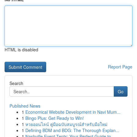
HTML is disabled
Report Page
Search
Go
Published News
1
Economical Website Development in Navi Mum...
1
Bingo Plus: Get Ready to Win!
1
หวยออนไลน์ คู่มือฉบับสมบูรณ์สำหรับมือใหม่
1
Defining BDM and BDG: The Thorough Explan...
1
Nashville Event Tents: Your Perfect Guide to ...