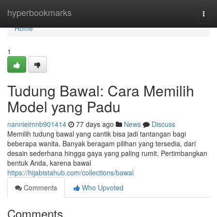
Home
hyperbookmarks
Togg
navi
Home
1
Tudung Bawal: Cara Memilih
Model yang Padu
nannieimnb901414
77 days ago
News
Discuss
Memilih tudung bawal yang cantik bisa jadi tantangan bagi
beberapa wanita. Banyak beragam pilihan yang tersedia, dari
desain sederhana hingga gaya yang paling rumit. Pertimbangkan
bentuk Anda, karena bawal
https://hijabistahub.com/collections/bawal
Comments
Who Upvoted
Comments