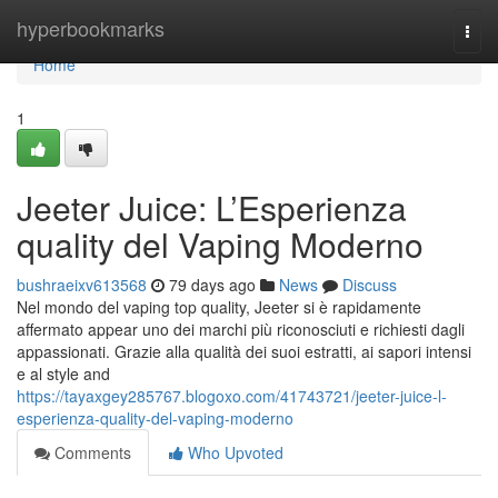
Home
hyperbookmarks
Togg
navi
Home
1
Jeeter Juice: L’Esperienza
quality del Vaping Moderno
bushraeixv613568
79 days ago
News
Discuss
Nel mondo del vaping top quality, Jeeter si è rapidamente
affermato appear uno dei marchi più riconosciuti e richiesti dagli
appassionati. Grazie alla qualità dei suoi estratti, ai sapori intensi
e al style and
https://tayaxgey285767.blogoxo.com/41743721/jeeter-juice-l-
esperienza-quality-del-vaping-moderno
Comments
Who Upvoted