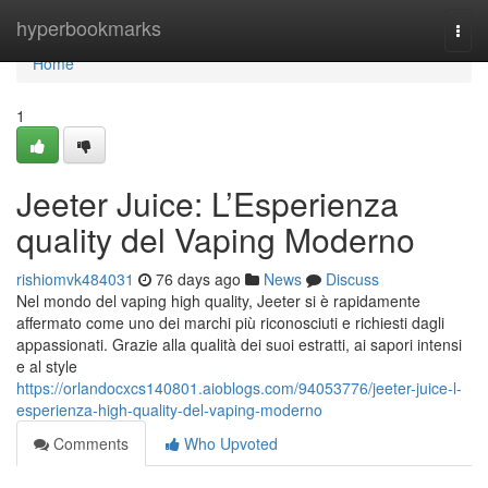
Home
hyperbookmarks
Togg
navi
Home
1
Jeeter Juice: L’Esperienza
quality del Vaping Moderno
rishiomvk484031
76 days ago
News
Discuss
Nel mondo del vaping high quality, Jeeter si è rapidamente
affermato come uno dei marchi più riconosciuti e richiesti dagli
appassionati. Grazie alla qualità dei suoi estratti, ai sapori intensi
e al style
https://orlandocxcs140801.aioblogs.com/94053776/jeeter-juice-l-
esperienza-high-quality-del-vaping-moderno
Comments
Who Upvoted