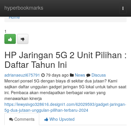
Home
hyperbookmarks
Togg
navi
Home
1
HP Jaringan 5G 2 Unit Pilihan :
Daftar Tahun Ini
adrianaeuzi675791
79 days ago
News
Discuss
Mencari ponsel 5G dengan biaya di sekitar dua jutaan? Kami
sajikan daftar unggulan gadget jaringan 5G lokal untuk tahun saat
ini. Pembaca akan mendapatkan berbagai varian yang
menawarkan kinerja
https://lewysivgo328616.designi1.com/62029593/gadget-jaringan-
5g-dua-jutaan-unggulan-pilihan-terbaru-2024
Comments
Who Upvoted