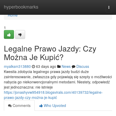
Home
hyperbookmarks
Togg
navi
Home
1
Legalne Prawo Jazdy: Czy
Można Je Kupić?
myalksm313880
63 days ago
News
Discuss
Kwestia zdobycia legalnego prawa jazdy budzi duże
zainteresowanie, zwłaszcza gdy pojawiają się szepty o możliwości
nabycia go niekonwencjonalnymi metodami. Niestety, odpowiedź
jest jednoznaczna: nie istnieje
https://jonashyvw954918.blogsvirals.com/40139732/legalne-
prawo-jazdy-czy-można-je-kupić
Comments
Who Upvoted