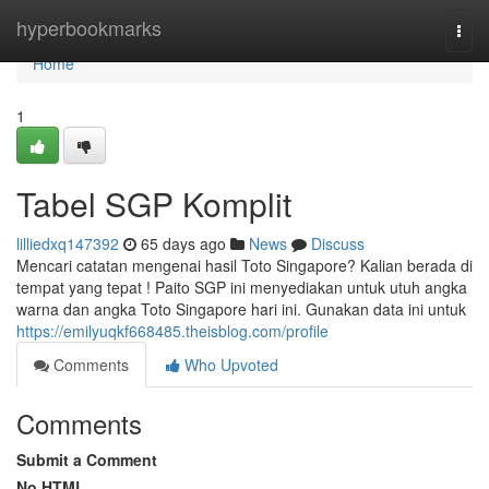
Home
hyperbookmarks
Togg
navi
Home
1
Tabel SGP Komplit
lilliedxq147392
65 days ago
News
Discuss
Mencari catatan mengenai hasil Toto Singapore? Kalian berada di
tempat yang tepat ! Paito SGP ini menyediakan untuk utuh angka
warna dan angka Toto Singapore hari ini. Gunakan data ini untuk
https://emilyuqkf668485.theisblog.com/profile
Comments
Who Upvoted
Comments
Submit a Comment
No HTML