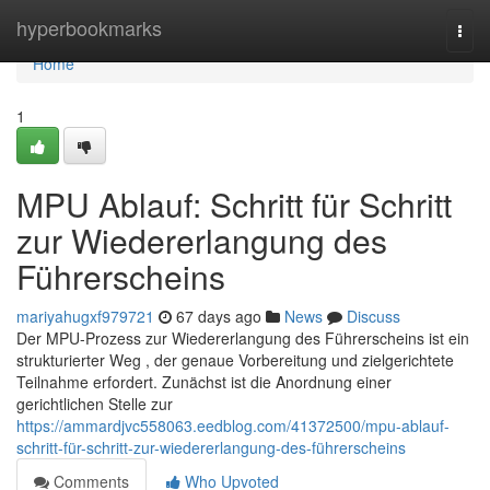
Home
hyperbookmarks
Togg
navi
Home
1
MPU Ablauf: Schritt für Schritt
zur Wiedererlangung des
Führerscheins
mariyahugxf979721
67 days ago
News
Discuss
Der MPU-Prozess zur Wiedererlangung des Führerscheins ist ein
strukturierter Weg , der genaue Vorbereitung und zielgerichtete
Teilnahme erfordert. Zunächst ist die Anordnung einer
gerichtlichen Stelle zur
https://ammardjvc558063.eedblog.com/41372500/mpu-ablauf-
schritt-für-schritt-zur-wiedererlangung-des-führerscheins
Comments
Who Upvoted