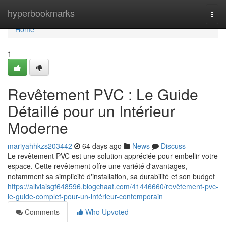
Home
hyperbookmarks
Togg
navi
Home
1
Revêtement PVC : Le Guide
Détaillé pour un Intérieur
Moderne
mariyahhkzs203442
64 days ago
News
Discuss
Le revêtement PVC est une solution appréciée pour embellir votre
espace. Cette revêtement offre une variété d'avantages,
notamment sa simplicité d'installation, sa durabilité et son budget
https://aliviaisgf648596.blogchaat.com/41446660/revêtement-pvc-
le-guide-complet-pour-un-intérieur-contemporain
Comments
Who Upvoted