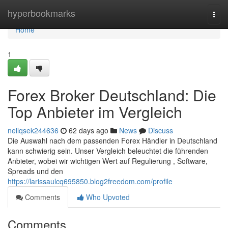
Home
hyperbookmarks
Togg
navi
Home
1
Forex Broker Deutschland: Die
Top Anbieter im Vergleich
neilqsek244636
62 days ago
News
Discuss
Die Auswahl nach dem passenden Forex Händler in Deutschland
kann schwierig sein. Unser Vergleich beleuchtet die führenden
Anbieter, wobei wir wichtigen Wert auf Regulierung , Software,
Spreads und den
https://larissaulcq695850.blog2freedom.com/profile
Comments
Who Upvoted
Comments