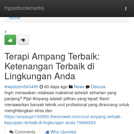
Home
hyperbookmarks
Togg
navi
Home
1
Terapi Ampang Terbaik:
Ketenangan Terbaik di
Lingkungan Anda
lewyslzem543495
60 days ago
News
Discuss
Ingin merasakan relaksasi maksimal setelah seharian yang
panjang? Pijat Ampang adalah pilihan yang tepat! Kami
menawarkan banyak teknik urut profesional yang dirancang untuk
menghilangkan stres dan
https://anyaogin193560.thezenweb.com/urut-ampang-terbaik-
kepuasan-terbaik-di-lingkungan-anda-79466024
Comments
Who Upvoted