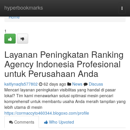
Home
hyperbookmarks
Togg
navi
Home
1
Layanan Peningkatan Ranking
Agency Indonesia Profesional
untuk Perusahaan Anda
kaitlynaqfs577802
62 days ago
News
Discuss
Mencari layanan peningkatan visibilitas yang handal di pasar
lokal? Tim kami menawarkan solusi optimasi mesin pencari
komprehensif untuk membantu usaha Anda meraih tampilan yang
lebih utama di mesin
https://cormaccyto460344.blogoxo.com/profile
Comments
Who Upvoted