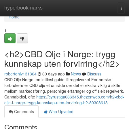
Home
hyperbookmarks
Togg
navi
Home
1
<h2>CBD Olje i Norge: trygg
kunnskap uten forvirring</h2>
robertdhlv131364
60 days ago
News
Discuss
CBD Olje Norge: en lettlest guide til regelverket For norske
forbrukere er CBD olje et område der det er ekstra viktig å skille
mellom markedsføring, personlige erfaringer og offisielt regelverk.
Cannabidiol, ofte
https://cyrustjga666345.thezenweb.com/h2-cbd-
olje-i-norge-trygg-kunnskap-uten-forvirring-h2-80308613
Comments
Who Upvoted
Comments