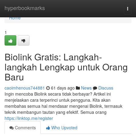
Home
hyperbookmarks
Togg
navi
Home
1
Biolink Gratis: Langkah-
langkah Lengkap untuk Orang
Baru
caoimhenous744881
61 days ago
News
Discuss
Ingin mencoba Biolink secara tidak berbayar? Artikel ini
menjelaskan cara terperinci untuk pengguna. Kita akan
membahas semua hal mendasar mengenai Biolink, termasuk
teknik membangun tautan yang efektif. Semua orang
https://linktop.me/register
Comments
Who Upvoted