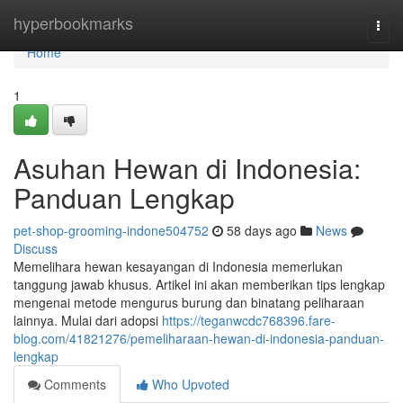
Home
hyperbookmarks
Togg
navi
Home
1
Asuhan Hewan di Indonesia:
Panduan Lengkap
pet-shop-grooming-indone504752
58 days ago
News
Discuss
Memelihara hewan kesayangan di Indonesia memerlukan
tanggung jawab khusus. Artikel ini akan memberikan tips lengkap
mengenai metode mengurus burung dan binatang peliharaan
lainnya. Mulai dari adopsi
https://teganwcdc768396.fare-
blog.com/41821276/pemeliharaan-hewan-di-indonesia-panduan-
lengkap
Comments
Who Upvoted