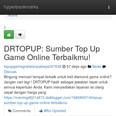
Home
hyperbookmarks
Togg
navi
Home
1
DRTOPUP: Sumber Top Up
Game Online Terbaikmu!
topupgamegratistanpabaya357638
57 days ago
News
Discuss
Bingung mencari tempat terbaik untuk beli diamond game online?
Jangan cari lagi ! DRTOPUP hadir sebagai jawaban tepat untuk
semua keperluan Anda. Kami menyediakan layanan isi ulang
cepat dengan harga yang
https://marvingdfj214873.dsiblogger.com/74808097/drtopup-
sumber-top-up-game-online-terbaikmu
Comments
Who Upvoted