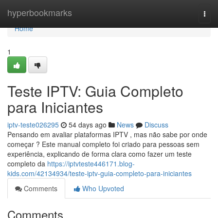
Home
hyperbookmarks
Togg
navi
Home
1
Teste IPTV: Guia Completo
para Iniciantes
iptv-teste026295
54 days ago
News
Discuss
Pensando em avaliar plataformas IPTV , mas não sabe por onde
começar ? Este manual completo foi criado para pessoas sem
experiência, explicando de forma clara como fazer um teste
completo da
https://iptvteste446171.blog-
kids.com/42134934/teste-iptv-guia-completo-para-iniciantes
Comments
Who Upvoted
Comments