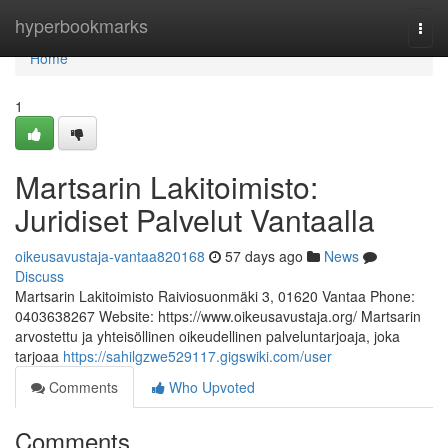
Home
hyperbookmarks
Togg
navi
Home
1
Martsarin Lakitoimisto:
Juridiset Palvelut Vantaalla
oikeusavustaja-vantaa820168
57 days ago
News
Discuss
Martsarin Lakitoimisto Raiviosuonmäki 3, 01620 Vantaa Phone:
0403638267 Website: https://www.oikeusavustaja.org/ Martsarin
arvostettu ja yhteisöllinen oikeudellinen palveluntarjoaja, joka
tarjoaa
https://sahilgzwe529117.gigswiki.com/user
Comments
Who Upvoted
Comments