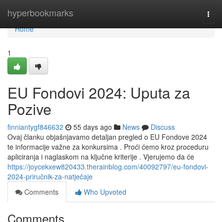
Home
hyperbookmarks
Togg
navi
Home
1
EU Fondovi 2024: Uputa za
Pozive
finniantygf846632
55 days ago
News
Discuss
Ovaj članku objašnjavamo detaljan pregled o EU Fondove 2024
te informacije važne za konkursima . Proći ćemo kroz proceduru
apliciranja i naglaskom na ključne kriterije . Vjerujemo da će
https://joycekxew820433.therainblog.com/40092797/eu-fondovi-
2024-priručnik-za-natječaje
Comments
Who Upvoted
Comments