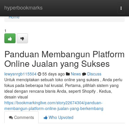
Home
hyperbookmarks
Togg
navi
Home
1
Panduan Membangun Platform
Online Jualan yang Sukses
lewysnrgb115504
55 days ago
News
Discuss
Untuk menciptakan sebuah toko online yang sukses , Anda perlu
fokus pada beberapa hal krusial. Pertama, pilihlah sistem yang
ideal dengan rencana bisnis Anda, seperti Shopify . Kedua,
desain visual
https://bookmarkinglive.com/story22674304/panduan-
membangun-platform-online-jualan-yang-berkembang
Comments
Who Upvoted