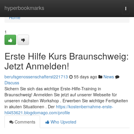
Home
hyperbookmarks
Togg
navi
Home
1
Erste Hilfe Kurs Braunschweig:
Jetzt Anmelden!
berufsgenossenschafterst221713
55 days ago
News
Discuss
Sichern Sie sich das wichtige Erste-Hilfe-Training in
Braunschweig! Anmelden Sie jetzt auf unserer Webseite für
unseren nächsten Workshop . Erwerben Sie wichtige Fertigkeiten
in akuten Situationen . Der
https://kostenbernahme-erste-
hil453621.blogdomago.com/profile
Comments
Who Upvoted