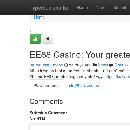
Home
hyperbookmarks
Home
New
Submit
Home
1
EE88 Casino: Your greate
barryqmcg295455
54 days ago
News
Discuss
Mình từng có thói quen “check nhanh – rút gọn” mỗi kh
Khi thử EE88, mình cũng làm y như vậy.
https://kezia
Comments
Who Upvoted
Comments
Submit a Comment
No HTML