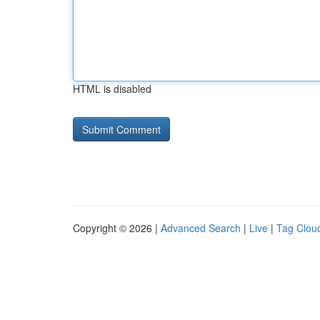
HTML is disabled
Copyright © 2026 |
Advanced Search
|
Live
|
Tag Clou