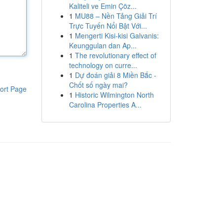
Kaliteli ve Emin Çöz...
1
MU88 – Nền Tảng Giải Trí
Trực Tuyến Nổi Bật Với...
1
Mengerti Kisi-kisi Galvanis:
Keunggulan dan Ap...
1
The revolutionary effect of
technology on curre...
1
Dự đoán giải 8 Miền Bắc -
Chốt số ngày mai?
ort Page
1
Historic Wilmington North
Carolina Properties A...