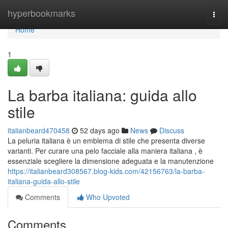
Home
hyperbookmarks
Togg
navi
Home
1
La barba italiana: guida allo
stile
italianbeard470458
52 days ago
News
Discuss
La peluria italiana è un emblema di stile che presenta diverse
varianti. Per curare una pelo facciale alla maniera italiana , è
essenziale scegliere la dimensione adeguata e la manutenzione
https://italianbeard308567.blog-kids.com/42156763/la-barba-
italiana-guida-allo-stile
Comments
Who Upvoted
Comments